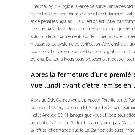
TheOneSpy ™ - logiciel avancé de surveillance des ordi
sur votre téléphone portable / pc cible et démarrez votre 
et de pénalités légales ? La question est floue, tout com
illégaux. Aux États-Unis et en Europe, le climat juridiq
solution de contournement pour terminer la tâche. L'idée
messages. Le système de vérification s’enclenche unique
spam, etc. Le système de vérification est gratuit. Il suf
options. D’ailleurs Nous vous proposons un dossier pour 
Après la fermeture d'une première
vue lundi avant d'être remise en 
Alors qu'Epic Games voulait proposer Fortnite sur le Pl
dénoncer l Configuration du kit Android SDK pour Xamar
inclut Android SDK Manager que vous utilisez pour téléc
applications Xamarin.Android. Jean n'y croit pas. Mais l e
la refuse, et demande que la La Saur est elle aussi mis