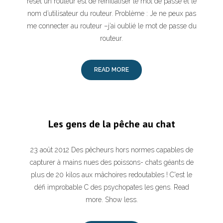
reset un routeur est de réinitialiser le mot de passe et le
nom d’utilisateur du routeur. Problème : Je ne peux pas
me connecter au routeur –j’ai oublié le mot de passe du
routeur.
READ MORE
Les gens de la pêche au chat
23 août 2012 Des pêcheurs hors normes capables de
capturer à mains nues des poissons- chats géants de
plus de 20 kilos aux mâchoires redoutables ! C'est le
défi improbable C des psychopates les gens. Read
more. Show less.